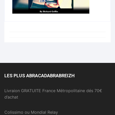
LES PLUS ABRACADABRABREIZH
Livraion GRATUITE France Métropolitaine dés 70€
d’achat
Colissimo ou Mondial Relay