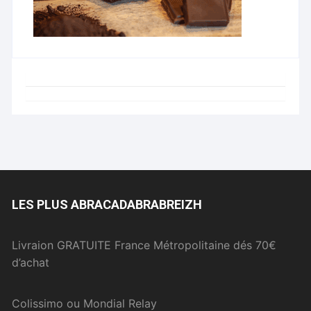
LES PLUS ABRACADABRABREIZH
Livraion GRATUITE France Métropolitaine dés 70€
d’achat
Colissimo ou Mondial Relay