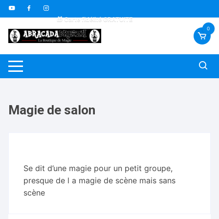
Aller
🇫🇷 Livraison offerte dès 70€
au
🎁 Carte fidélité GRATUITE
contenu
🎬 Vidéos sous-titrées FR *
0
Magie de salon
Se dit d’une magie pour un petit groupe,
presque de l a magie de scène mais sans
scène