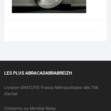
LES PLUS ABRACADABRABREIZH
Livraion GRATUITE France Métropolitaine dés 70€
d’achat
Colissimo ou Mondial Relay