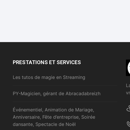
PRESTATIONS ET SERVICES
Les tutos de magie en Streaming
L
v
PY-Magicien, gérant de Abracadabreizh
Événementiel, Animation de Mariage,
Anniversaire, Fête d’entreprise, Soirée
dansante, Spectacle de Noël