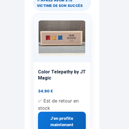
✨ APRÈS AVOIR ÉTÉ
VICTIME DE SON SUCCÈS
ts Flash Feu
ns, FP, Foulards …
rges
nts
Color Telepathy by JT
Magic
cène
34.90
€
✅ Est de retour en
stock
J'en profite
maintenant