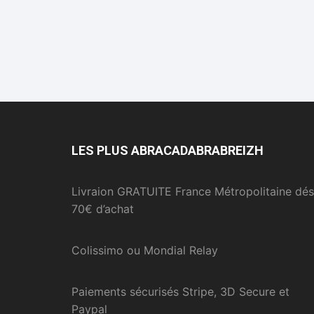
LES PLUS ABRACADABRABREIZH
Livraion GRATUITE France Métropolitaine dés
70€ d’achat
Colissimo ou Mondial Relay
Paiements sécurisés Stripe, 3D Secure et
Paypal