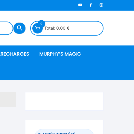
0
Total:
0.00
€
RECHARGES
MURPHY’S MAGIC
es en mousse
ués
 spéciales
ire et cordes