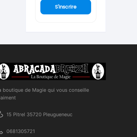
S'inscrire
a boutique de Magie qui vous conseille
raiment
15 Pitrel 35720 Pleugueneuc
0681305721